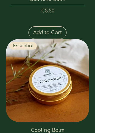
Price
€5.50
Add to Cart
Essential
Cooling Balm