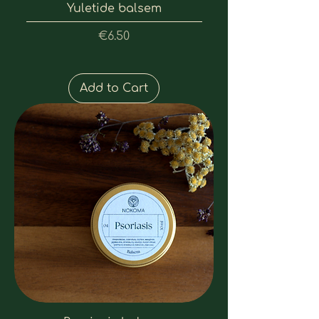
Yuletide balsem
Price
€6.50
Add to Cart