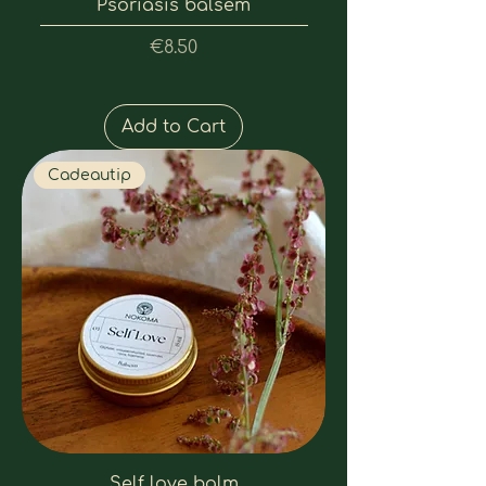
Psoriasis balsem
Price
€8.50
Add to Cart
Cadeautip
Self love balm