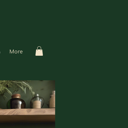
a
More