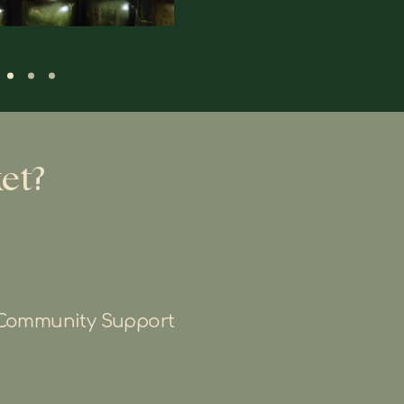
et?
Community Support