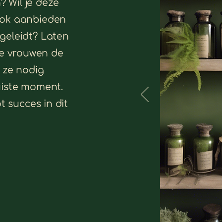
 Wil je deze
ook aanbieden
geleidt? Laten
e vrouwen de
e ze nodig
uiste moment.
ot succes in dit