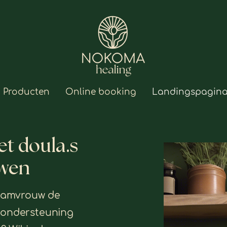
Producten
Online booking
Landingspagin
t doula.s
wen
kraamvrouw de
e ondersteuning