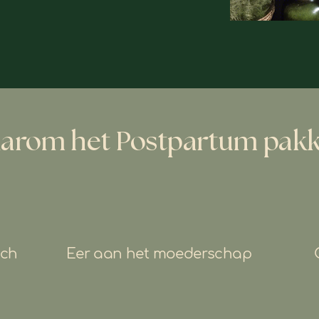
arom het Postpartum pakk
sch
Eer aan het moederschap