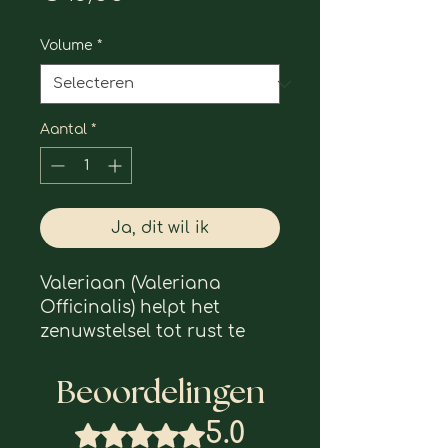
Volume
*
Aantal
*
Ja, dit wil ik
Valeriaan (Valeriana
Officinalis) helpt het
zenuwstelsel tot rust te
brengen. Het helpt bij
angsten, stress,
Beoordelingen
overspanning, burn-
foutklachten, inslapen,
5.0
Beoordeeld met 5 uit 5 sterren.