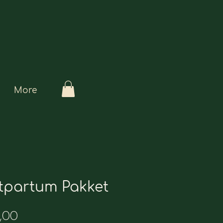
More
tpartum Pakket
Prijs
,00