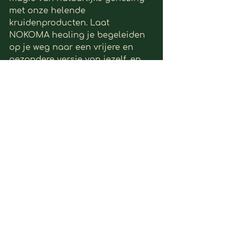
met onze helende 
kruidenproducten. Laat 
NOKOMA healing je begeleiden 
op je weg naar een vrijere en 
gezondere versie van jezelf, en 
ervaar de helende kracht van de 
natuur zoals nooit tevoren.
Opmerkingen
Plaats een opmerking...
nokomahealing@icloud.com